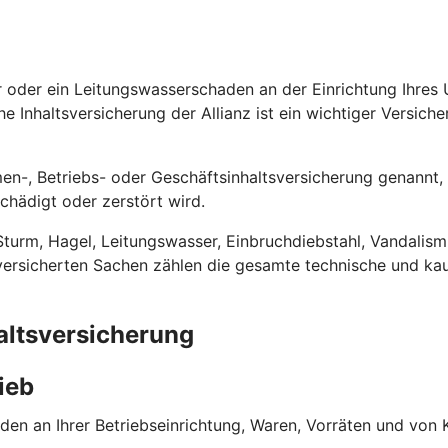
uer oder ein Leitungs­wasserschaden an der Einrichtung Ihre
he Inhalts­versicherung der Allianz ist ein wichtiger Versich
men-, Betriebs- oder Geschäfts­inhalts­versicherung genannt
chädigt oder zerstört wird.
Sturm, Hagel, Leitungswasser, Einbruch­diebstahl, Vandalis
ersicherten Sachen zählen die gesamte technische und kauf
alts­versicherung
ieb
häden an Ihrer Betriebseinrichtung, Waren, Vorräten und v