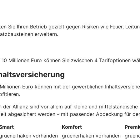
zen Sie Ihren Betrieb gezielt gegen Risiken wie Feuer, Leit
atz­bausteinen erweitern.
10 Millionen Euro können Sie zwischen 4 Tarif­optionen wä
nhaltsversicherung
llionen Euro können mit der gewerblichen Inhaltsversicher
fitieren.
 der Allianz sind vor allem auf kleine und mittelständisch
ielt abgesichert werden – mit passender Abdeckung für den 
Smart
Komfort
Prem
gruenerhaken
vorhanden
gruenerhaken
vorhanden
gruen