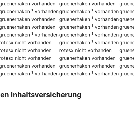
gruenerhaken
vorhanden
gruenerhaken
vorhanden
gruen
1
1
gruenerhaken
vorhanden
gruenerhaken
vorhanden
gruen
1
gruenerhaken
vorhanden
gruenerhaken
vorhanden
gruen
1
gruenerhaken
vorhanden
gruenerhaken
vorhanden
gruen
1
1
gruenerhaken
vorhanden
gruenerhaken
vorhanden
gruen
1
rotesx
nicht vorhanden
gruenerhaken
vorhanden
gruen
rotesx
nicht vorhanden
rotesx
nicht vorhanden
gruen
rotesx
nicht vorhanden
gruenerhaken
vorhanden
gruen
gruenerhaken
vorhanden
gruenerhaken
vorhanden
gruen
1
1
gruenerhaken
vorhanden
gruenerhaken
vorhanden
gruen
en Inhalts­versicherung