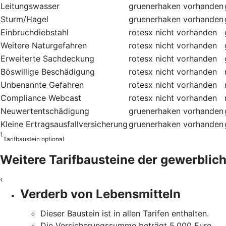
Leitungswasser
gruenerhaken
vorhanden
Sturm/Hagel
gruenerhaken
vorhanden
Einbruchdiebstahl
rotesx
nicht vorhanden
Weitere Naturgefahren
rotesx
nicht vorhanden
Erweiterte Sachdeckung
rotesx
nicht vorhanden
Böswillige Beschädigung
rotesx
nicht vorhanden
Unbenannte Gefahren
rotesx
nicht vorhanden
Compliance Webcast
rotesx
nicht vorhanden
Neuwertentschädigung
gruenerhaken
vorhanden
Kleine Ertragsausfallversicherung
gruenerhaken
vorhanden
1
Tarifbaustein optional
Weitere Tarifbausteine der gewerblich
‹
Verderb von Lebensmitteln
Dieser Baustein ist in allen Tarifen enthalten.
Die Versicherungssumme beträgt 5.000 Euro.