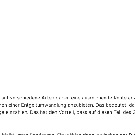
auf verschiedene Arten dabei, eine ausreichende Rente anz
hmen einer Entgeltumwandlung anzubieten. Das bedeutet, da
ge einzahlen. Das hat den Vorteil, dass auf diesen Teil des
, bleibt Ihnen überlassen. Sie wählen dabei zwischen der D