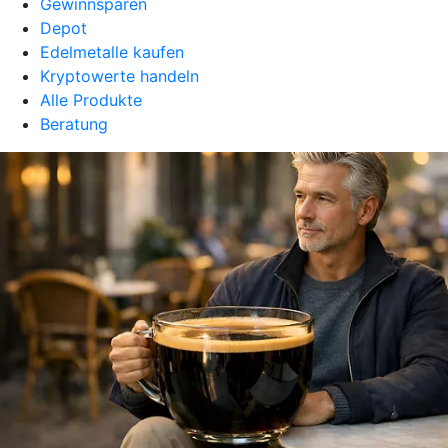
Gewinnsparen
Depot
Edelmetalle kaufen
Kryptowerte handeln
Alle Produkte
Beratung