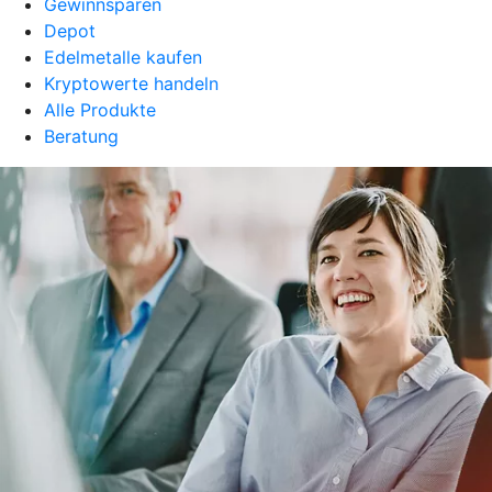
Gewinnsparen
Depot
Edelmetalle kaufen
Kryptowerte handeln
Alle Produkte
Beratung