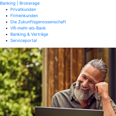
Banking | Brokerage
Privatkunden
Firmenkunden
Die Zukunftsgenossenschaft
VR-mehr-als-Bank
Banking & Verträge
Serviceportal