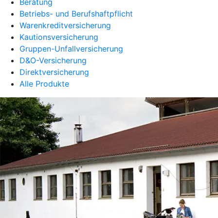
Beratung
Betriebs- und Berufshaftpflicht
Warenkreditversicherung
Kautionsversicherung
Gruppen-Unfallversicherung
D&O-Versicherung
Direktversicherung
Alle Produkte