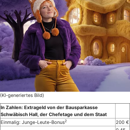
(KI-generiertes Bild)
In Zahlen: Extrageld von der Bausparkasse
Schwäbisch Hall, der Chefetage und dem Staat
2
Einmalig: Junge-Leute-Bonus
200 €