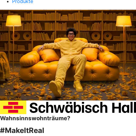
Produkte
Wahnsinnswohnträume?
#MakeItReal