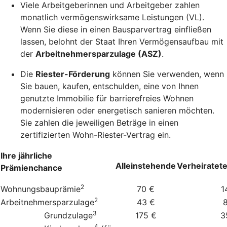
Viele Arbeitgeberinnen und Arbeitgeber zahlen
monatlich vermögenswirksame Leistungen (VL).
Wenn Sie diese in einen Bausparvertrag einfließen
lassen, belohnt der Staat Ihren Vermögensaufbau mit
der
Arbeitnehmersparzulage (ASZ)
.
Die
Riester-Förderung
können Sie verwenden, wenn
Sie bauen, kaufen, entschulden, eine von Ihnen
genutzte Immobilie für barrierefreies Wohnen
modernisieren oder energetisch sanieren möchten.
Sie zahlen die jeweiligen Beträge in einen
zertifizierten Wohn-Riester-Vertrag ein.
Ihre jährliche
Alleinstehende
Verheiratet
Prämienchance
2
Wohnungsbauprämie
70 €
1
2
Arbeitnehmersparzulage
43 €
3
Grundzulage
175 €
3
4