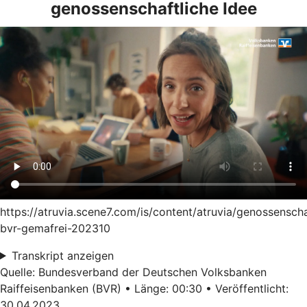
genossenschaftliche Idee
https://atruvia.scene7.com/is/content/atruvia/genossensch
bvr-gemafrei-202310
Transkript anzeigen
Quelle: Bundesverband der Deutschen Volksbanken
Raiffeisenbanken (BVR) • Länge: 00:30 • Veröffentlicht:
30.04.2023