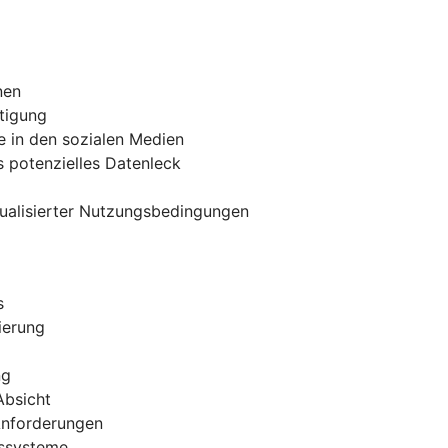
nen
tigung
e in den sozialen Medien
 potenzielles Datenleck
tualisierter Nutzungsbedingungen
s
ierung
ng
Absicht
 Anforderungen
gssysteme