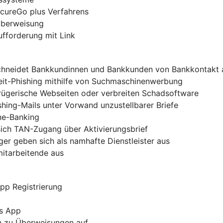
ecureGo plus Verfahrens
-Überweisung
ufforderung mit Link
chneidet Bankkundinnen und Bankkunden von Bankkontakt 
zeit-Phishing mithilfe von Suchmaschinenwerbung
trügerische Webseiten oder verbreiten Schadsoftware
shing-Mails unter Vorwand unzustellbarer Briefe
ine-Banking
sich TAN-Zugang über Aktivierungsbrief
er geben sich als namhafte Dienstleister aus
mitarbeitende aus
pp Registrierung
us App
rn zu Überweisungen auf