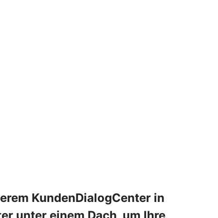
nserem KundenDialogCenter in
er unter einem Dach, um Ihre