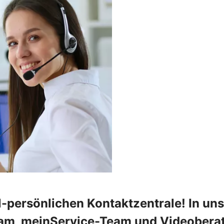
al-persönlichen Kontaktzentrale! In u
eam, meinService-Team und Videoberat